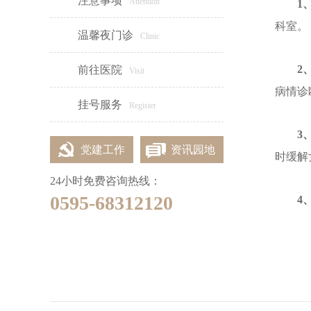
注意事项
Attention
1
科室。
女性专区
温馨夜门诊
Clinic
2
前往医院
Visit
病情诊
挂号服务
Register
3
党建工作
资讯园地
时缓解
24小时免费咨询热线：
0595-68312120
4