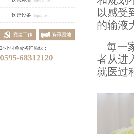
和规划
医博环境
Environment
以感受
女性专区
医疗设备
Equipment
的输液
党建工作
资讯园地
每一
24小时免费咨询热线：
0595-68312120
者从进
就医过